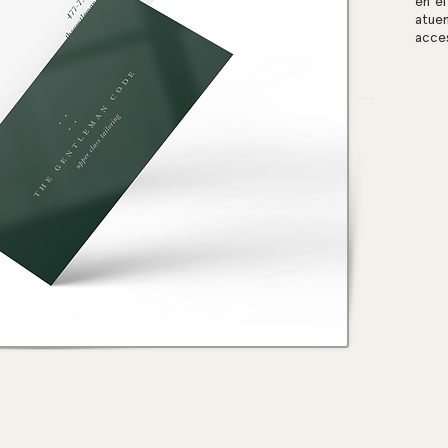
en e
atue
acces