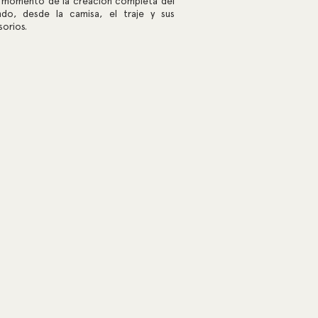
l momento de la creación completa del
ndo, desde la camisa, el traje y sus
orios.