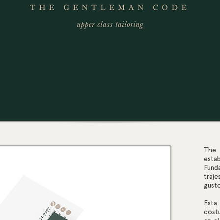
The
esta
Fund
traj
gusto
Esta
costu